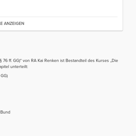
LE ANZEIGEN
76 ff. GG)“ von RA Kai Renken ist Bestandteil des Kurses „Die
itel unterteilt:
 GG)
 Bund