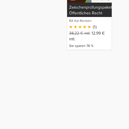
Zwischenprüfungspaket:
Öffentliches Recht
RA Kai Renken
(5)
38,22
€
mtl.
12,99
€
mtl.
Sie sparen 76 %