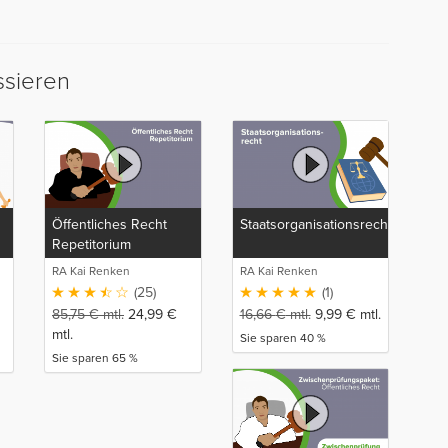
ssieren
Öffentliches Recht
Staatsorganisationsrecht
Repetitorium
RA Kai Renken
RA Kai Renken
(25)
(1)
85,75
€
mtl.
24,99
€
16,66
€
mtl.
9,99
€
mtl.
mtl.
Sie sparen 40 %
Sie sparen 65 %