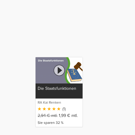
Die Staatsfunktionen
RA Kai Renken
(1)
2,94
€
mtl.
1,99
€
mtl.
Sie sparen 32 %