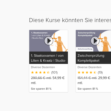
Diese Kurse könnten Sie intere
1. Staatsexamen | von
Zwischenprüfung
Lilien & Kraatz | Studio-
Komplettpaket
Rep
Diverse Dozenten
Diverse Dozenten
(101)
(19)
290,66
€
mtl.
54,99
€
154,44
€
mtl.
29,99
€
mtl.
mtl.
Sie sparen 81 %
Sie sparen 81 %