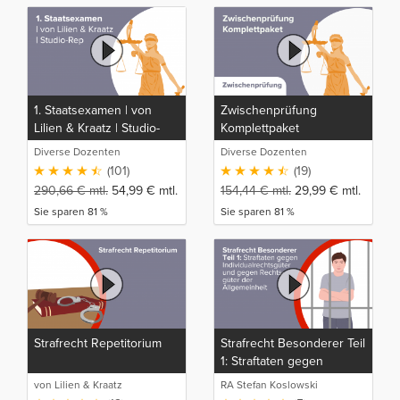
1. Staatsexamen | von
Zwischenprüfung
Lilien & Kraatz | Studio-
Komplettpaket
Rep
Diverse Dozenten
Diverse Dozenten
(101)
(19)
290,66
€
mtl.
54,99
€
mtl.
154,44
€
mtl.
29,99
€
mtl.
Sie sparen 81 %
Sie sparen 81 %
Strafrecht Repetitorium
Strafrecht Besonderer Teil
1: Straftaten gegen
Individualrechtsgüter und
von Lilien & Kraatz
RA Stefan Koslowski
gegen Rechtsgüter der