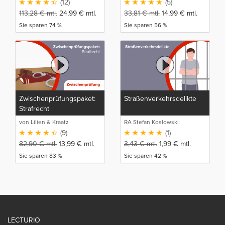
(12)
(5)
Allgemeinheit
113,28
€
mtl.
24,99
€
mtl.
33,81
€
mtl.
14,99
€
mtl.
Sie sparen 74 %
Sie sparen 56 %
Zwischenprüfungspaket:
Straßenverkehrsdelikte
Strafrecht
von Lilien & Kraatz
RA Stefan Koslowski
(9)
(1)
82,90
€
mtl.
13,99
€
mtl.
3,43
€
mtl.
1,99
€
mtl.
Sie sparen 83 %
Sie sparen 42 %
LECTURIO