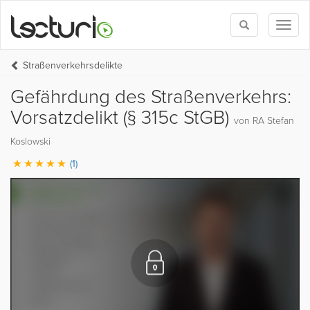
Toggle
Toggl
search
naviga
Straßenverkehrsdelikte
Gefährdung des Straßenverkehrs:
Vorsatzdelikt (§ 315c StGB)
von RA Stefan
Koslowski
(1)