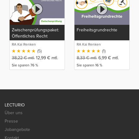
Zwischenprüfungspaket:
Freiheitsgrundrechte
Öffentliches Recht
RA Kai Renken
RA Kai Renken
(5)
(1)
38,22
€
mtl.
12,99
€
mtl.
8,33
€
mtl.
6,99
€
mtl.
Sie sparen 76 %
Sie sparen 16 %
LECTURIO
Über uns
Presse
Jobangebote
Kontakt