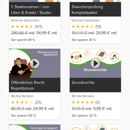
1. Staatsexamen | von
Zwischenprüfung
Lilien & Kraatz | Studio-
Komplettpaket
Rep
Diverse Dozenten
Diverse Dozenten
(101)
(19)
290,66
€
mtl.
54,99
€
mtl.
154,44
€
mtl.
29,99
€
mtl.
Sie sparen 81 %
Sie sparen 81 %
Öffentliches Recht
Grundrechte
Repetitorium
RA Kai Renken
RA Kai Renken
(25)
(3)
85,75
€
mtl.
24,99
€
mtl.
14,70
€
mtl.
9,99
€
mtl.
Sie sparen 65 %
Sie sparen 32 %