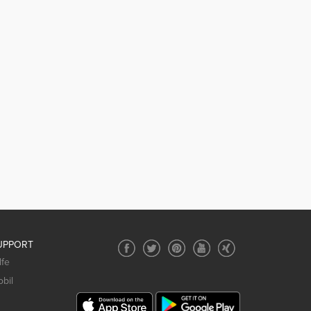
UPPORT
lfe
bil