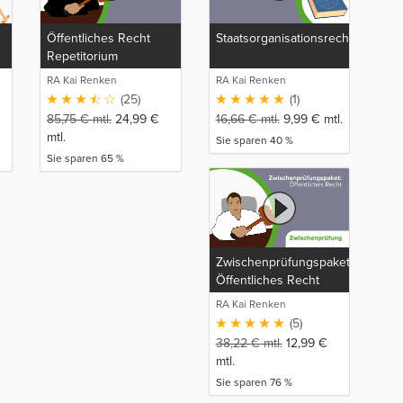
Öffentliches Recht
Staatsorganisationsrecht
Repetitorium
RA Kai Renken
RA Kai Renken
(25)
(1)
85,75
€
mtl.
24,99
€
16,66
€
mtl.
9,99
€
mtl.
mtl.
Sie sparen 40 %
Sie sparen 65 %
Zwischenprüfungspaket:
Öffentliches Recht
RA Kai Renken
(5)
38,22
€
mtl.
12,99
€
mtl.
Sie sparen 76 %