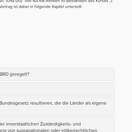
rt. 104a GG)“ von RA Kai Renken ist Bestandteil des Kurses „1.
ortrag ist dabei in folgende Kapitel unterteilt:
 BRD geregelt?
Bundesgesetz resultieren, die die Länder als eigene
r innerstaatlichen Zuständigkeits- und
ung von supranationalen oder völkerrechtlichen