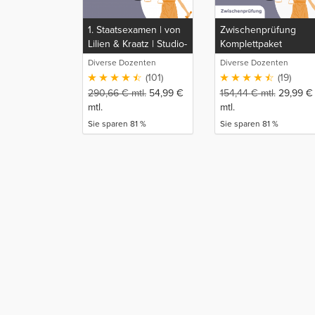
1. Staatsexamen | von
Zwischenprüfung
Lilien & Kraatz | Studio-
Komplettpaket
Rep
Diverse Dozenten
Diverse Dozenten
(101)
(19)
290,66
€
mtl.
54,99
€
154,44
€
mtl.
29,99
€
mtl.
mtl.
Sie sparen 81 %
Sie sparen 81 %