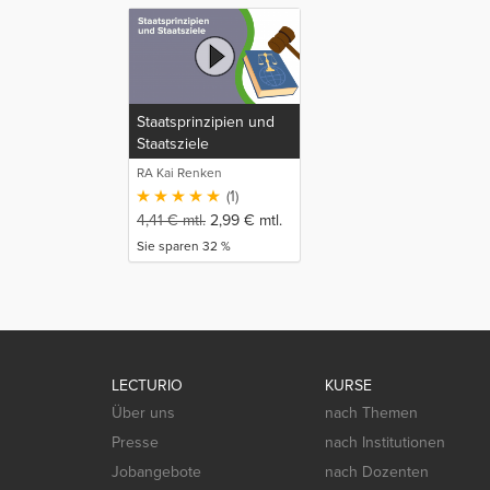
Staatsprinzipien und
Staatsziele
RA Kai Renken
(1)
4,41
€
mtl.
2,99
€
mtl.
Sie sparen 32 %
LECTURIO
KURSE
Über uns
nach Themen
Presse
nach Institutionen
Jobangebote
nach Dozenten