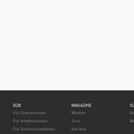
B2B
MAGAZINE
S
Für Unternehmen
Medizin
Hi
Für Inhaltsanbieter
Jura
Mo
Für Konferenzanbieter
Karriere