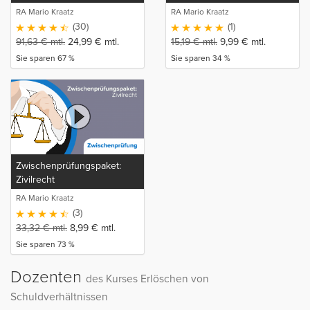
RA Mario Kraatz
RA Mario Kraatz
(30)
(1)
91,63
€
mtl.
24,99
€
mtl.
15,19
€
mtl.
9,99
€
mtl.
Sie sparen 67 %
Sie sparen 34 %
Zwischenprüfungspaket:
Zivilrecht
RA Mario Kraatz
(3)
33,32
€
mtl.
8,99
€
mtl.
Sie sparen 73 %
Dozenten
des Kurses Erlöschen von
Schuldverhältnissen