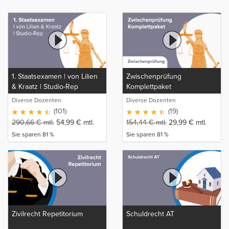
1. Staatsexamen | von Lilien
Zwischenprüfung
& Kraatz | Studio-Rep
Komplettpaket
Diverse Dozenten
Diverse Dozenten
(101)
(19)
290,66
€
mtl.
54,99
€
mtl.
154,44
€
mtl.
29,99
€
mtl.
Sie sparen 81 %
Sie sparen 81 %
Zivilrecht Repetitorium
Schuldrecht AT