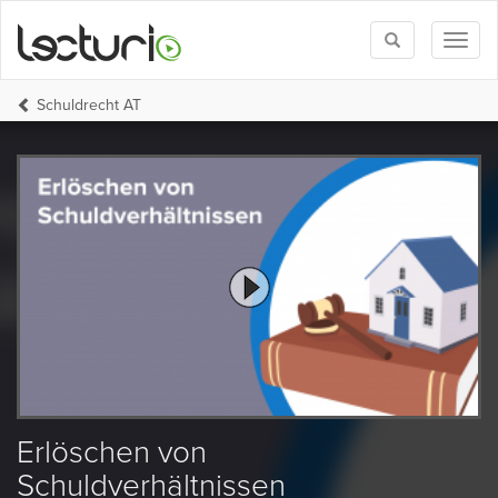
Toggle
Toggl
search
naviga
Schuldrecht AT
Erlöschen von
Schuldverhältnissen