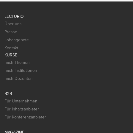
LECTURIO
Über uns
Presse
Jobangebote
Kontakt
KURSE
nach Themen
nach Institutionen
nach Dozenten
B2B
Für Unternehmen
Für Inhaltsanbieter
Für Konferenzanbieter
MAGAZINE