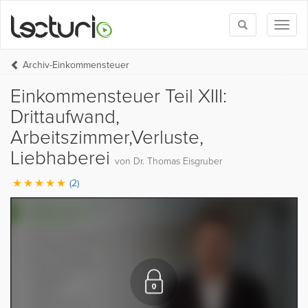
Toggle
Toggl
search
naviga
Archiv-Einkommensteuer
Einkommensteuer Teil XIII:
Drittaufwand,
Arbeitszimmer,Verluste,
Liebhaberei
von Dr. Thomas Eisgruber
(2)