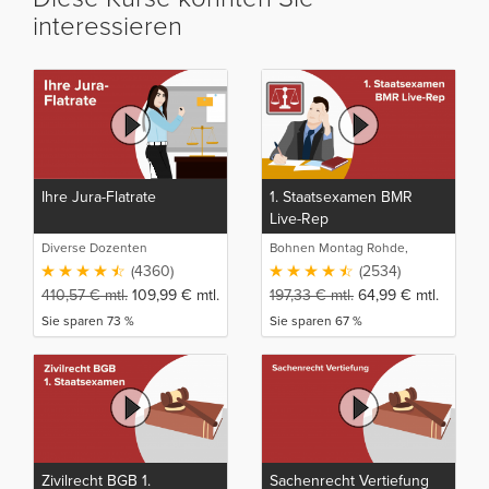
interessieren
Ihre Jura-Flatrate
1. Staatsexamen BMR
Live-Rep
Diverse Dozenten
Bohnen Montag Rohde,
Juristische Intensivlehrgänge
(4360)
(2534)
410,57
€
mtl.
109,99
€
mtl.
197,33
€
mtl.
64,99
€
mtl.
Sie sparen 73 %
Sie sparen 67 %
Zivilrecht BGB 1.
Sachenrecht Vertiefung