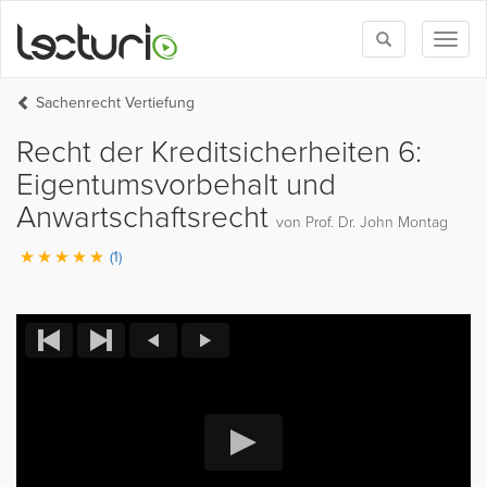
Toggle
Toggl
search
naviga
Sachenrecht Vertiefung
Recht der Kreditsicherheiten 6:
Eigentumsvorbehalt und
Anwartschaftsrecht
von Prof. Dr. John Montag
(1)