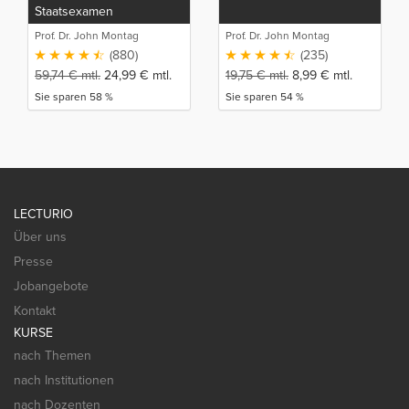
Staatsexamen
Prof. Dr. John Montag
Prof. Dr. John Montag
(880)
(235)
59,74
€
mtl.
24,99
€
mtl.
19,75
€
mtl.
8,99
€
mtl.
Sie sparen 58 %
Sie sparen 54 %
LECTURIO
Über uns
Presse
Jobangebote
Kontakt
KURSE
nach Themen
nach Institutionen
nach Dozenten