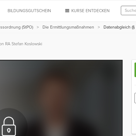
N
BILDUNGSGUTSCHEIN
KURSE ENTDECKEN
essordnung (StPO)
Die Ermittlungsmaßnahmen
Datenabgleich (§
on RA Stefan Koslowski