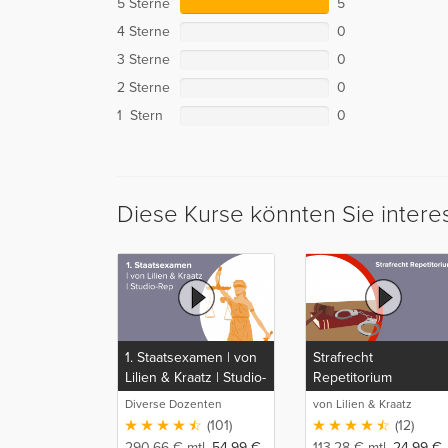
5 Sterne
5
4 Sterne
0
3 Sterne
0
2 Sterne
0
1 Stern
0
Diese Kurse könnten Sie intere
1. Staatsexamen | von
Strafrecht
Lilien & Kraatz | Studio-
Repetitorium
Rep
Diverse Dozenten
von Lilien & Kraatz
(101)
(12)
290,66
€
mtl.
54,99
€
113,28
€
mtl.
24,99
€