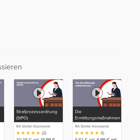
ssieren
Strafprozessordnung
Die
(StPO)
Ermittlungsmaßnahmen
RA Stefan Koslowski
RA Stefan Koslowski
(2)
(1)
30,38
€
mtl.
14,99
€
8,82
€
mtl.
6,99
€
mtl.