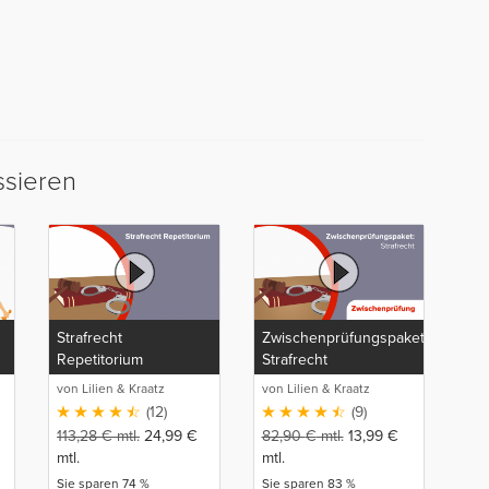
ssieren
Strafrecht
Zwischenprüfungspaket:
Repetitorium
Strafrecht
von Lilien & Kraatz
von Lilien & Kraatz
(12)
(9)
113,28
€
mtl.
24,99
€
82,90
€
mtl.
13,99
€
mtl.
mtl.
Sie sparen 74 %
Sie sparen 83 %