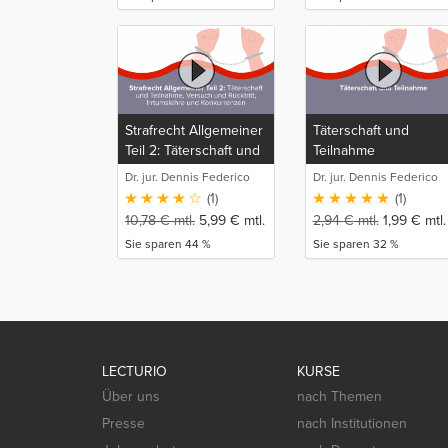
Strafrecht Allgemeiner
Täterschaft und
Teil 2: Täterschaft und
Teilnahme
Teilnahme, Versuch
Dr. jur. Dennis Federico
Dr. jur. Dennis Federico
und Rücktritt,
Otte
Otte
(1)
(1)
Irrtumslehre und
10,78
€
mtl.
5,99
€
mtl.
2,94
€
mtl.
1,99
€
mtl.
Konkurrenzen
Sie sparen 44 %
Sie sparen 32 %
LECTURIO
KURSE
Über uns
nach Themen
Presse
nach Institutionen