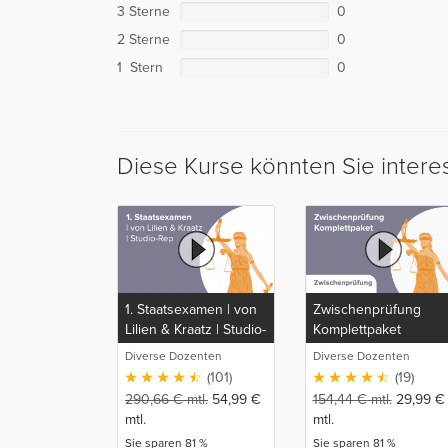
3 Sterne
0
2 Sterne
0
1 Stern
0
Diese Kurse könnten Sie intere
1. Staatsexamen | von
Zwischenprüfung
Lilien & Kraatz | Studio-
Komplettpaket
Rep
Diverse Dozenten
Diverse Dozenten
(101)
(19)
290,66
€
mtl.
54,99
€
154,44
€
mtl.
29,99
€
mtl.
mtl.
Sie sparen 81 %
Sie sparen 81 %