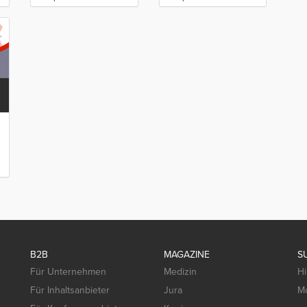
B2B
MAGAZINE
S
Für Unternehmen
Medizin
Hi
Für Inhaltsanbieter
Jura
Mo