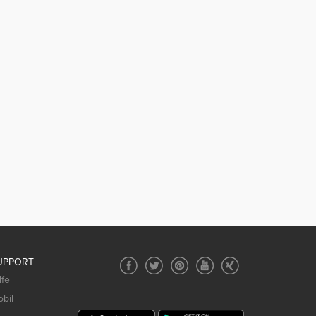
UPPORT
lfe
bil