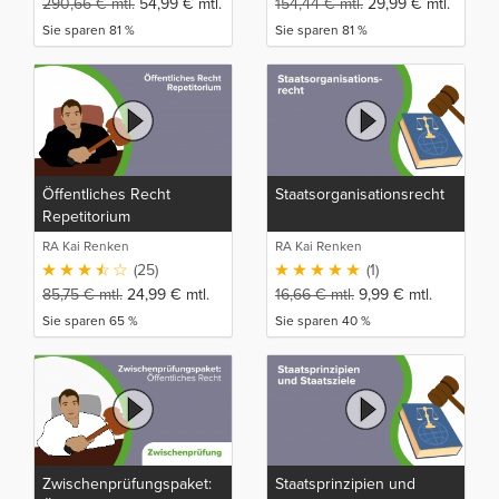
290,66
€
mtl.
54,99
€
mtl.
154,44
€
mtl.
29,99
€
mtl.
Sie sparen 81 %
Sie sparen 81 %
Öffentliches Recht
Staatsorganisationsrecht
Repetitorium
RA Kai Renken
RA Kai Renken
(25)
(1)
85,75
€
mtl.
24,99
€
mtl.
16,66
€
mtl.
9,99
€
mtl.
Sie sparen 65 %
Sie sparen 40 %
Zwischenprüfungspaket:
Staatsprinzipien und