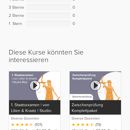
3 Sterne
0
2 Sterne
0
1 Stern
0
Diese Kurse könnten Sie
interessieren
1. Staatsexamen | von
Zwischenprüfung
Lilien & Kraatz | Studio-
Komplettpaket
Rep
Diverse Dozenten
Diverse Dozenten
(101)
(19)