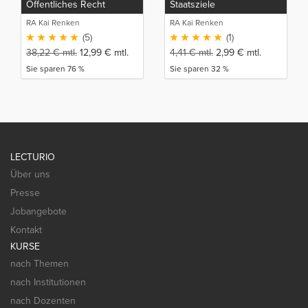
Öffentliches Recht
Staatsziele
RA Kai Renken
RA Kai Renken
(5)
(1)
38,22
€
mtl.
12,99
€
mtl.
4,41
€
mtl.
2,99
€
mtl.
Sie sparen 76 %
Sie sparen 32 %
LECTURIO
Über uns
Presse
Jobangebote
Kontakt
KURSE
nach Themen
nach Institutionen
nach Dozenten