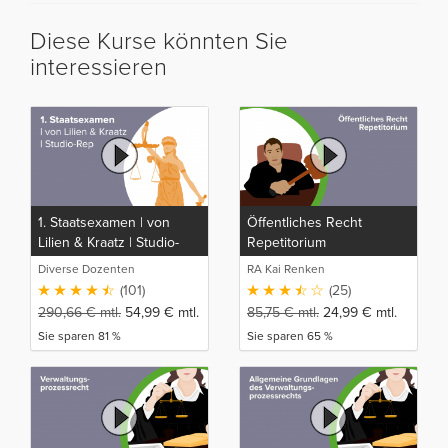
Diese Kurse könnten Sie
interessieren
1. Staatsexamen | von
Öffentliches Recht
Lilien & Kraatz | Studio-
Repetitorium
Rep
Diverse Dozenten
RA Kai Renken
(101)
(25)
290,66
€
mtl.
54,99
€
mtl.
85,75
€
mtl.
24,99
€
mtl.
Sie sparen 81 %
Sie sparen 65 %