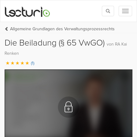
Toggle
Toggl
search
naviga
Allgemeine Grundlagen des Verwaltungsprozessrechts
Die Beiladung (§ 65 VwGO)
von RA Kai
Renken
(1)