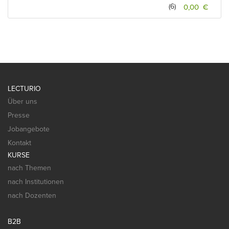
(6)
0,00 €
LECTURIO
Über uns
Presse
Jobangebote
Kontakt
KURSE
nach Themen
nach Institutionen
nach Dozenten
B2B