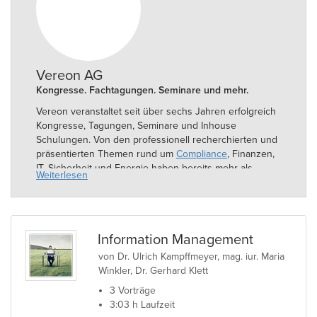
Vereon AG
Kongresse. Fachtagungen. Seminare und mehr.
Vereon veranstaltet seit über sechs Jahren erfolgreich
Kongresse, Tagungen, Seminare und Inhouse
Schulungen. Von den professionell recherchierten und
präsentierten Themen rund um
Compliance
, Finanzen,
IT, Sicherheit und Energie haben bereits mehr als
Weiterlesen
12000 Führungskräfte aus ganz Europa profitieren
können. Wir haben unser
Ohr
am Markt und erweitern
laufend unser Angebot für Sie.
Information Management
von Dr. Ulrich Kampffmeyer, mag. iur. Maria
Winkler, Dr. Gerhard Klett
3 Vorträge
3:03 h Laufzeit