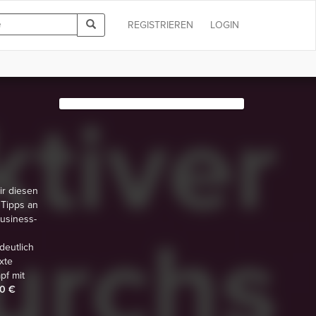
REGISTRIEREN
LOGIN
ir diesen
 Tipps an
Business-
deutlich
xte
pf mit
50 €