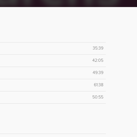
35:39
42:05
49:39
61:38
50:55