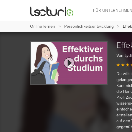
FÜR UNTERNEHME
Online lernen
Persönlichkeits­entwicklung
Effek
Effe
Von Lydi
Du wills
gelangen
Kurs nic
die Hand
Profi Za
wissensc
einfache
erstellen
auf den 
gegenübe