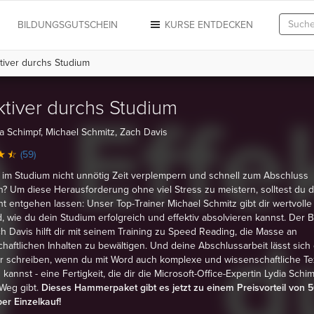
N
BILDUNGSGUTSCHEIN
KURSE ENTDECKEN
tiver durchs Studium
ktiver durchs Studium
a Schimpf, Michael Schmitz, Zach Davis
(59)
t im Studium nicht unnötig Zeit verplempern und schnell zum Abschluss
? Um diese Herausforderung ohne viel Stress zu meistern, solltest du d
ht entgehen lassen: Unser Top-Trainer Michael Schmitz gibt dir wertvolle
, wie du dein Studium erfolgreich und effektiv absolvieren kannst. Der 
ch Davis hilft dir mit seinem Training zu Speed Reading, die Masse an
haftlichen Inhalten zu bewältigen. Und deine Abschlussarbeit lässt sich 
r schreiben, wenn du mit Word auch komplexe und wissenschaftliche Te
 kannst - eine Fertigkeit, die dir die Microsoft-Office-Expertin Lydia Schim
Weg gibt.
Dieses Hammerpaket gibt es jetzt zu einem Preisvorteil von 
r Einzelkauf!