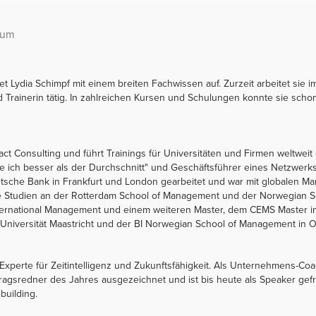
ium
tet Lydia Schimpf mit einem breiten Fachwissen auf. Zurzeit arbeitet sie 
 Trainerin tätig. In zahlreichen Kursen und Schulungen konnte sie scho
ct Consulting und führt Trainings für Universitäten und Firmen weltweit 
e ich besser als der Durchschnitt" und Geschäftsführer eines Netzwerks 
Deutsche Bank in Frankfurt und London gearbeitet und war mit globalen
ne Studien an der Rotterdam School of Management und der Norwegian S
ternational Management und einem weiteren Master, dem CEMS Master in 
 Universität Maastricht und der BI Norwegian School of Management in O
 Experte für Zeitintelligenz und Zukunftsfähigkeit. Als Unternehmens-Coa
tragsredner des Jahres ausgezeichnet und ist bis heute als Speaker gef
building.