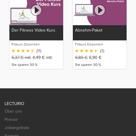
Der Fitness Video Kurs
Abnehm-Paket
Fitkurs Dozenten
Fitkurs Dozenten
(11)
(3)
6,37
€
mtl.
4,49
€
mtl.
9,80
€
6,90
€
Sie sparen 30 %
Sie sparen 30 %
LECTURIO
Über uns
Presse
Jobangebote
Kontakt