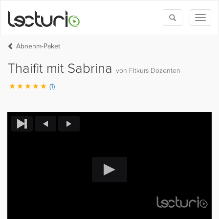
Toggle
Toggl
search
naviga
Abnehm-Paket
Thaifit mit Sabrina
von Fitkurs Dozenten
(1)