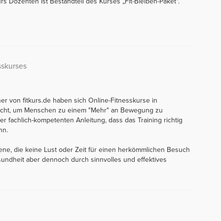
rs Dozenten ist Bestandteil des Kurses „Fit-Bleiben-Paket“.
sskurses
er von fitkurs.de haben sich Online-Fitnesskurse in
macht, um Menschen zu einem "Mehr" an Bewegung zu
rer fachlich-kompetenten Anleitung, dass das Training richtig
nn.
l jene, die keine Lust oder Zeit für einen herkömmlichen Besuch
sundheit aber dennoch durch sinnvolles und effektives