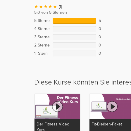
(1)
5,0 von 5 Sternen
5 Sterne
5
4 Sterne
0
3 Sterne
0
2 Sterne
0
1 Stern
0
Diese Kurse könnten Sie intere
Der Fitness Video
Fit-Bleiben-Paket
Kurs