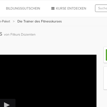
N
BILDUNGSGUTSCHEIN
KURSE ENTDECKEN
n-Paket
Die Trainer des Fitnesskurses
es
von Fitkurs Dozenten