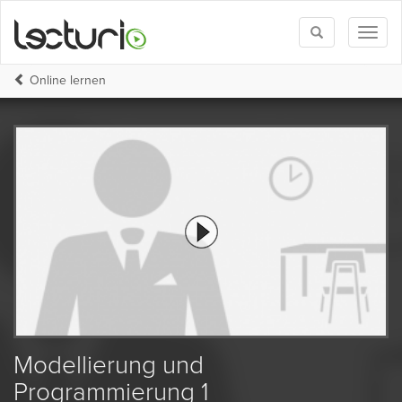
Toggle
Toggl
search
naviga
Online lernen
Modellierung und
Programmierung 1