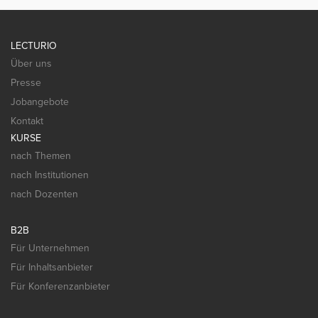
LECTURIO
Über uns
Presse
Jobangebote
Kontakt
KURSE
nach Themen
nach Institutionen
nach Dozenten
B2B
Für Unternehmen
Für Inhaltsanbieter
Für Konferenzanbieter