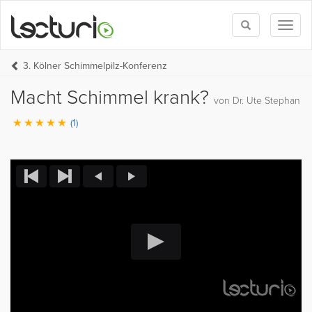
Toggle
Toggl
search
naviga
3. Kölner Schimmelpilz-Konferenz
Macht Schimmel krank?
von Dr. Ute Stephan
(1)