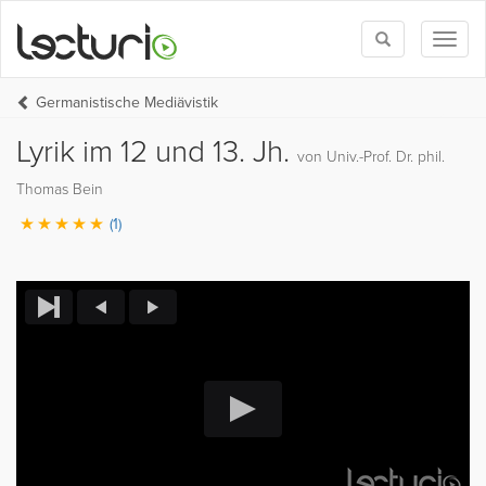
Toggle
Toggl
search
naviga
Germanistische Mediävistik
Lyrik im 12 und 13. Jh.
von Univ.-Prof. Dr. phil.
Thomas Bein
(1)