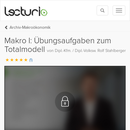
Toggle
Toggl
search
naviga
Archiv-Makroökonomik
Makro I: Übungsaufgaben zum
Totalmodell
von Dipl.-Kfm. / Dipl.-Volksw. Rolf Stahlberger
(1)