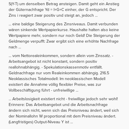
S(Y-T) um denselben Betrag ansteigen. Damit geht ein Anstieg
der Güternachfrage Yd = I+G+C einher, der G entspricht. Der
Zins i reagiert zwar positiv und steigt an, jedoch ...
... eine baldige Steigerung des Zinsniveaus. Damit verbunden
wären sinkende Wertpapierkurse. Haushalte halten also keine
Wertpapiere mehr, sondern nur noch Geld! Die Steigerung der
Geldmenge verpufft: Zwar ergibt sich eine erhöhte Nachfrage
nach ...
... vom Nettorealeinkommen, sondern allein vom Zinssatz. -
Arbeitsangebot ist nicht konstant, sondern positiv
reallohnabhängig. - Spekulationskassenmotiv entfällt.
Geldnachfrage nur vom Realeinkommen abhängig. 216.5
Neoklassisches Totalmodell: Im neoklassischen Modell
existiert die Annahme völlig flexibler Preise, was zur
Vollbeschäftigung führt - unfreiwillige ...
... Arbeitslosigkeit existiert nicht - freiwillige jedoch sehr wohl!
Erinnere: Das Arbeitsangebot und die Arbeitsnachfrage
ändern sich nicht, wenn sich das Preisniveau ändert, weil sich
der Nominallohn W proportional mit dem Preisniveau ändert.
(Langfristiges) Output-Niveau Y ist ...