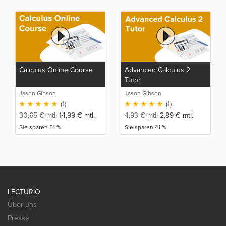
Calculus Online Course
Advanced Calculus 2
Tutor
Jason Gibson
Jason Gibson
(1)
(1)
30,65
€
mtl.
14,99
€
mtl.
4,93
€
mtl.
2,89
€
mtl.
Sie sparen 51 %
Sie sparen 41 %
LECTURIO
Über uns
Presse