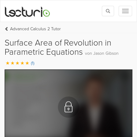
Toggle
Toggl
search
naviga
Advanced Calculus 2 Tutor
Surface Area of Revolution in
Parametric Equations
von Jason Gibson
(1)