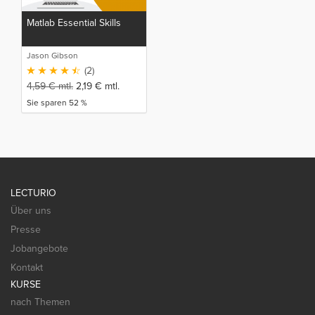
Matlab Essential Skills
Jason Gibson
(2)
4,59
€
mtl.
2,19
€
mtl.
Sie sparen 52 %
LECTURIO
Über uns
Presse
Jobangebote
Kontakt
KURSE
nach Themen