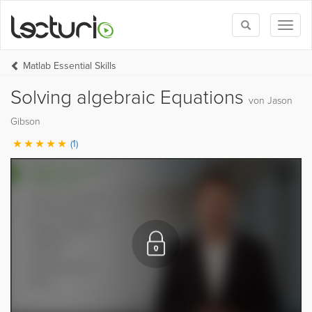
Toggle
Toggl
search
naviga
Matlab Essential Skills
Solving algebraic Equations
von Jason
Gibson
(1)