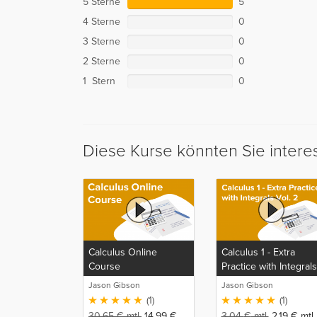
5 Sterne
5
4 Sterne
0
3 Sterne
0
2 Sterne
0
1 Stern
0
Diese Kurse könnten Sie intere
Calculus Online
Calculus 1 - Extra
Course
Practice with Integrals
Vol. 2
Jason Gibson
Jason Gibson
(1)
(1)
30,65
€
mtl.
14,99
€
3,04
€
mtl.
2,19
€
mtl.