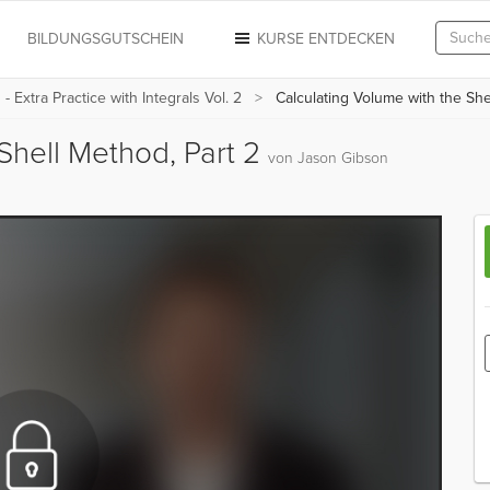
N
BILDUNGSGUTSCHEIN
KURSE ENTDECKEN
 - Extra Practice with Integrals Vol. 2
Calculating Volume with the She
Shell Method, Part 2
von Jason Gibson