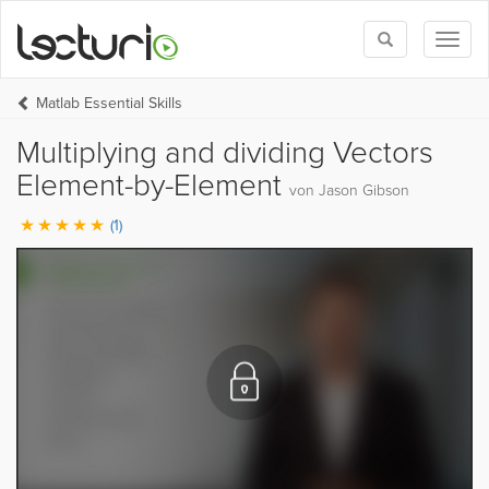
Toggle
Toggl
search
naviga
Matlab Essential Skills
Multiplying and dividing Vectors
Element-by-Element
von Jason Gibson
(1)