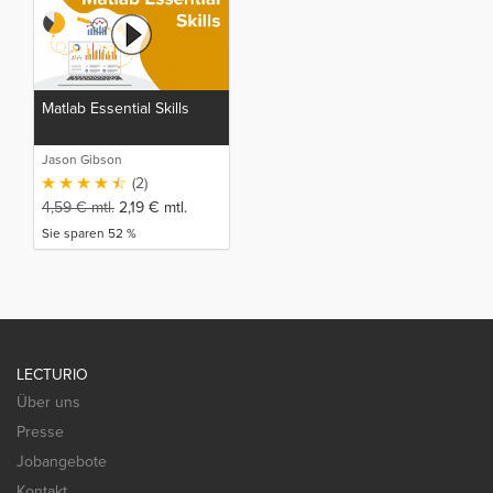
Matlab Essential Skills
Jason Gibson
(2)
4,59
€
mtl.
2,19
€
mtl.
Sie sparen 52 %
LECTURIO
Über uns
Presse
Jobangebote
Kontakt