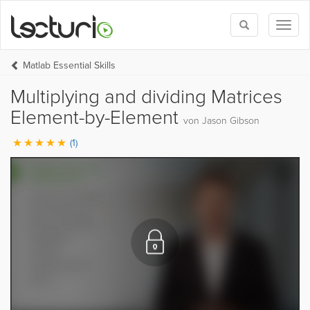
Toggle
Toggl
search
naviga
Matlab Essential Skills
Multiplying and dividing Matrices
Element-by-Element
von Jason Gibson
(1)