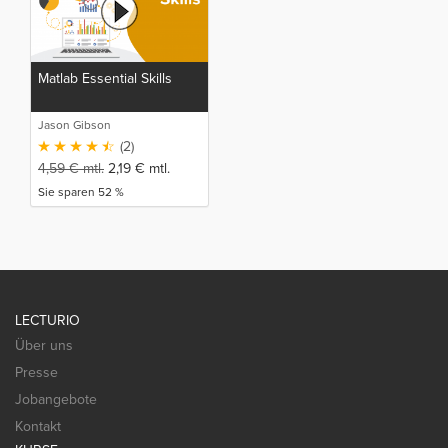
Matlab Essential Skills
Jason Gibson
(2)
4,59
€
mtl.
2,19
€
mtl.
Sie sparen 52 %
LECTURIO
Über uns
Presse
Jobangebote
Kontakt