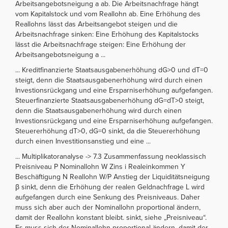
Arbeitsangebotsneigung a ab. Die Arbeitsnachfrage hängt
vom Kapitalstock und vom Reallohn ab. Eine Erhöhung des
Reallohns lässt das Arbeitsangebot steigen und die
Arbeitsnachfrage sinken: Eine Erhöhung des Kapitalstocks
lässt die Arbeitsnachfrage steigen: Eine Erhöhung der
Arbeitsangebotsneigung a ...
... Kreditfinanzierte Staatsausgabenerhöhung dG>0 und dT=0
steigt, denn die Staatsausgabenerhöhung wird durch einen
Investionsrückgang und eine Ersparniserhöhung aufgefangen.
Steuerfinanzierte Staatsausgabenerhöhung dG=dT>0 steigt,
denn die Staatsausgabenerhöhung wird durch einen
Investionsrückgang und eine Ersparniserhöhung aufgefangen.
Steuererhöhung dT>0, dG=0 sinkt, da die Steuererhöhung
durch einen Investitionsanstieg und eine ...
... Multiplikatoranalyse -> 7.3 Zusammenfassung neoklassisch
Preisniveau P Nominallohn W Zins i Realeinkommen Y
Beschäftigung N Reallohn W/P Anstieg der Liquiditätsneigung
β sinkt, denn die Erhöhung der realen Geldnachfrage L wird
aufgefangen durch eine Senkung des Preisniveaus. Daher
muss sich aber auch der Nominallohn proportional ändern,
damit der Reallohn konstant bleibt. sinkt, siehe „Preisniveau“.
Es muss sich der Nominallohn proportional ändern, damit der