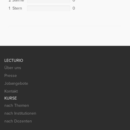
2 Sterne
0
1 Stern
0
LECTURIO
Über uns
Presse
Jobangebote
Kontakt
KURSE
nach Themen
nach Institutionen
nach Dozenten