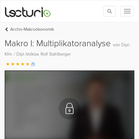
Toggle
Toggl
search
naviga
Archiv-Makroökonomik
Makro I: Multiplikatoranalyse
von Dipl.-
Kfm. / Dipl.-Volksw. Rolf Stahlberger
(1)