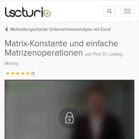
Toggle
Toggl
search
naviga
Methodengestützte Unternehmensanalyse mit Excel
Matrix-Konstante und einfache
Matrizenoperationen
von Prof. Dr. Ludwig
Mochty
(1)