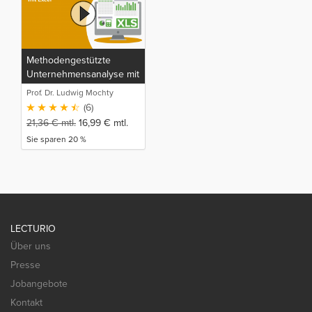
Methodengestützte
Unternehmensanalyse mit
Excel
Prof. Dr. Ludwig Mochty
(6)
21,36
€
mtl.
16,99
€
mtl.
Sie sparen 20 %
LECTURIO
Über uns
Presse
Jobangebote
Kontakt