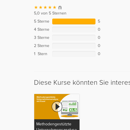
(1)
5,0 von 5 Sternen
5 Sterne
5
4 Sterne
0
3 Sterne
0
2 Sterne
0
1 Stern
0
Diese Kurse könnten Sie intere
Methodengestützte
Unternehmensanalyse