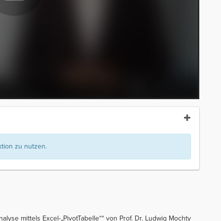
ion zu nutzen.
nalyse mittels Excel-„PivotTabelle““ von Prof. Dr. Ludwig Mochty