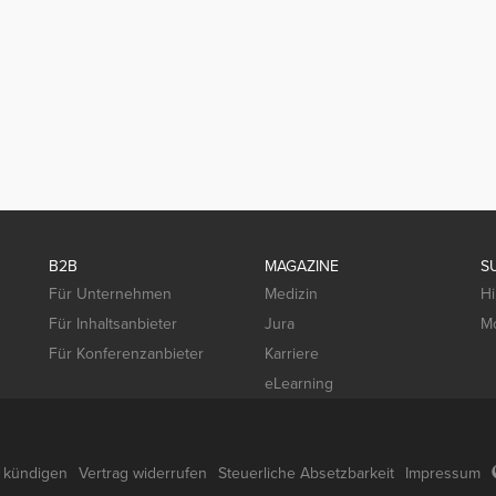
B2B
MAGAZINE
S
Für Unternehmen
Medizin
Hi
Für Inhaltsanbieter
Jura
Mo
Für Konferenzanbieter
Karriere
eLearning
g kündigen
Vertrag widerrufen
Steuerliche Absetzbarkeit
Impressum