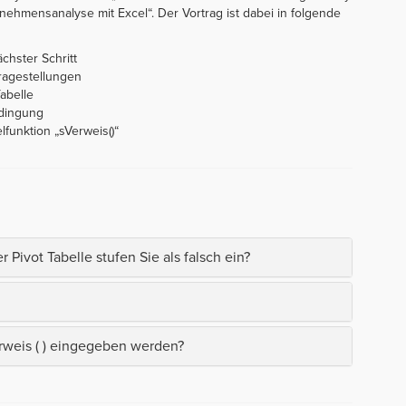
nehmensanalyse mit Excel“. Der Vortrag ist dabei in folgende
chster Schritt
ragestellungen
Tabelle
edingung
funktion „sVerweis()“
 Pivot Tabelle stufen Sie als falsch ein?
rweis ( ) eingegeben werden?