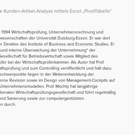
he Kunden-Artikel-Analyse mittels Excel-„PivotTabelle“
eit 1994 Wirtschaftsprüfung, Unternehmensrechnung und
wissenschaften der Universität Duisburg-Essen. Er war dort
r Direktor des Institute of Business and Economic Studies. Er
rne und interne Überwachung der Unternehmung“ der
sellschaft für Betriebswirtschaft sowie Mitglied des
er bei der Wirtschaftsprüferkammer. Als Autor hat Prof.
ftsprüfung und zum Controlling veröffentlicht und hält dazu
schwerpunkte liegen in der Weiterentwicklung der
nterne Revision sowie im Design von Management-Cockpits auf
Unternehmensmodellen. Prof. Mochty hat langjährige
tionalen Wirtschaftsprüfungsgesellschaft und führt regelmäßig
e und Sanierung sowie zur computergestützten
n durch.