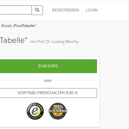
REGISTRIEREN
LOGIN
 Excel-„PivotTabelle“
tTabelle“
von Prof. Dr. Ludwig Mochty
ZUM KURS
oder
VORTRAG FREISCHALTEN
8,90
€