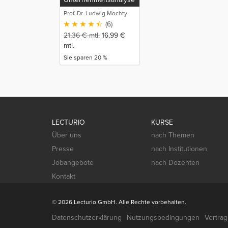
mit Excel
Prof. Dr. Ludwig Mochty
(6)
21,36
€
mtl.
16,99
€
mtl.
Sie sparen 20 %
LECTURIO
KURSE
Über uns
nach Themen
Presse
nach Institutionen
Jobangebote
nach Dozenten
Kontakt
© 2026 Lecturio GmbH. Alle Rechte vorbehalten.
Datenschutzerklärung
Nutzungsbedingungen
Vertra