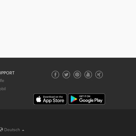
UPPORT
lfe
bil
Deutsch