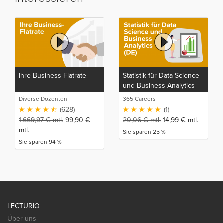
Ihre Business-Flatrate
Statistik für Data Science
und Business Analytics
(DE)
Diverse Dozenten
365 Careers
(628)
(1)
1.669,97
€
mtl.
99,90
€
20,06
€
mtl.
14,99
€
mtl.
mtl.
Sie sparen 25 %
Sie sparen 94 %
LECTURIO
Über uns