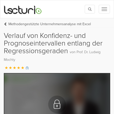
Toggle
Toggl
search
naviga
Methodengestützte Unternehmensanalyse mit Excel
Verlauf von Konfidenz- und
Prognoseintervallen entlang der
Regressionsgeraden
von Prof. Dr. Ludwig
Mochty
(1)