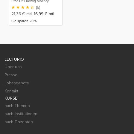
Prof. Dr. Ludwig Mochty
(6)
21,36
€
mtl.
16,99
€
mtl.
Sie sparen 20 %
LECTURIO
Über uns
Presse
Jobangebote
Kontakt
KURSE
nach Themen
nach Institutionen
nach Dozenten