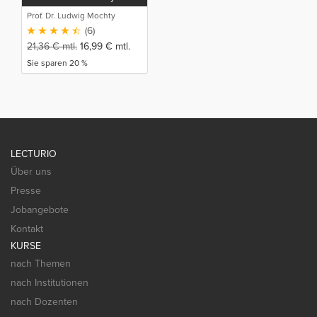
Excel
Prof. Dr. Ludwig Mochty
(6)
21,36
€
mtl.
16,99
€
mtl.
Sie sparen 20 %
LECTURIO
Über uns
Presse
Jobangebote
Kontakt
KURSE
nach Themen
nach Institutionen
nach Dozenten