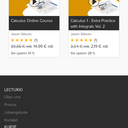
Calculus Online Course
Calculus 1 - Extra Practice
with Integrals Vol. 2
Jason Gibson
Jason Gibson
(1)
(1)
30,65
€
mtl.
14,99
€
mtl.
3,04
€
mtl.
2,19
€
mtl.
Sie sparen 51 %
Sie sparen 28 %
LECTURIO
Über uns
Presse
Jobangebote
Kontakt
KURSE