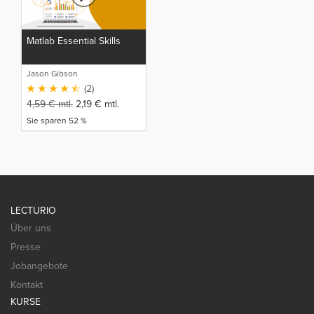
Matlab Essential Skills
Jason Gibson
(2)
4,59
€
mtl.
2,19
€
mtl.
Sie sparen 52 %
LECTURIO
Über uns
Presse
Jobangebote
Kontakt
KURSE