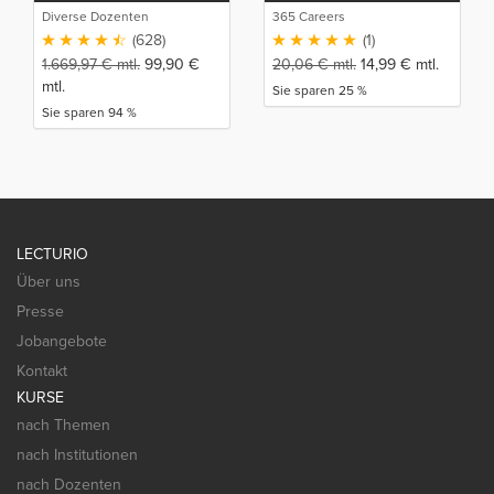
(DE)
Diverse Dozenten
365 Careers
(628)
(1)
1.669,97
€
mtl.
99,90
€
20,06
€
mtl.
14,99
€
mtl.
mtl.
Sie sparen 25 %
Sie sparen 94 %
LECTURIO
Über uns
Presse
Jobangebote
Kontakt
KURSE
nach Themen
nach Institutionen
nach Dozenten