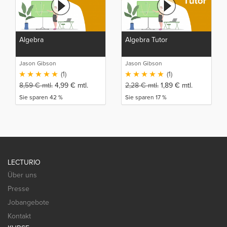
Algebra
Algebra Tutor
Jason Gibson
Jason Gibson
(1)
(1)
8,59
€
mtl.
4,99
€
mtl.
2,28
€
mtl.
1,89
€
mtl.
Sie sparen 42 %
Sie sparen 17 %
LECTURIO
Über uns
Presse
Jobangebote
Kontakt