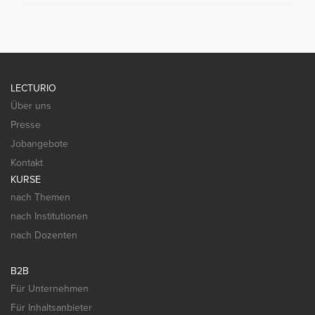
LECTURIO
Über uns
Presse
Jobangebote
Kontakt
KURSE
nach Themen
nach Institutionen
nach Dozenten
B2B
Für Unternehmen
Für Inhaltsanbieter