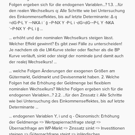
Folgen ergeben sich für die endogenen Variablen...? 1.3. ...für
den realen Wechselkurs q: Alle Schritte wie bei Untersuchung
des Einkommenseffektes, bis auf letzte Determinante: Δ q
=dG⋅P⋅L Y ⋅−NKA i ´ () −P⋅NX Y ⋅P⋅L i ⋅dG=dG⋅−P⋅L Y ⋅NKA
´−P⋅NX Y ⋅P⋅L i () ...
... erhöht und den nominalen Wechselkurs steigen lässt.
Welcher Effekt gewinnt? Es gibt zwei Fälle zu unterscheiden!
Je nachdem ob die LM-Kurve steiler oder flacher als die BP
Kurve verläuft, sinkt oder steigt der nominale (und damit auch
der reale) Wechselkurs! ...
... welche Folgen Änderungen der exogenen Größen am
Gütermarkt, Geldmarkt und Devisenmarkt haben. 2. Welche
Folgen hat die Erhöhung der Geldmenge bei flexiblem
nominalen Wechselkurs? Welche Folgen ergeben sich für die
endogenen Variablen...? 2.2. ...für den Zinssatz i: Alle Schritte
wie bei Untersuchung des Einkommenseffektes, bis auf letzte
Determinante ...
... endogenen Variablen Y, i und q - Ökonomisch: Erhöhung
der Geldmenge => Wertpapiernachfrage steigt =>
Übernachfrage am WP-Markt => Zinssatz sinkt => Investitionen
steigen => Güternachfrage steigt => inländisches