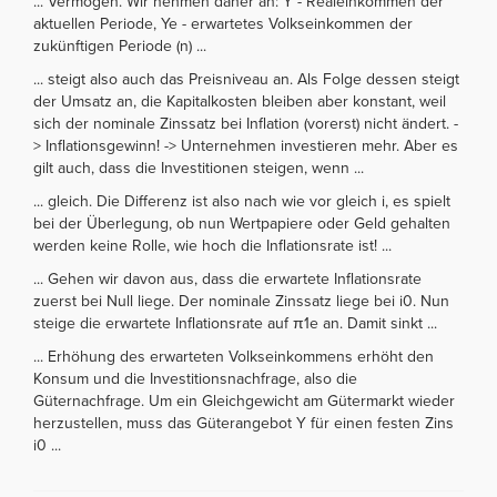
... Vermögen. Wir nehmen daher an: Y - Realeinkommen der
aktuellen Periode, Ye - erwartetes Volkseinkommen der
zukünftigen Periode (n) ...
... steigt also auch das Preisniveau an. Als Folge dessen steigt
der Umsatz an, die Kapitalkosten bleiben aber konstant, weil
sich der nominale Zinssatz bei Inflation (vorerst) nicht ändert. -
> Inflationsgewinn! -> Unternehmen investieren mehr. Aber es
gilt auch, dass die Investitionen steigen, wenn ...
... gleich. Die Differenz ist also nach wie vor gleich i, es spielt
bei der Überlegung, ob nun Wertpapiere oder Geld gehalten
werden keine Rolle, wie hoch die Inflationsrate ist! ...
... Gehen wir davon aus, dass die erwartete Inflationsrate
zuerst bei Null liege. Der nominale Zinssatz liege bei i0. Nun
steige die erwartete Inflationsrate auf π1e an. Damit sinkt ...
... Erhöhung des erwarteten Volkseinkommens erhöht den
Konsum und die Investitionsnachfrage, also die
Güternachfrage. Um ein Gleichgewicht am Gütermarkt wieder
herzustellen, muss das Güterangebot Y für einen festen Zins
i0 ...