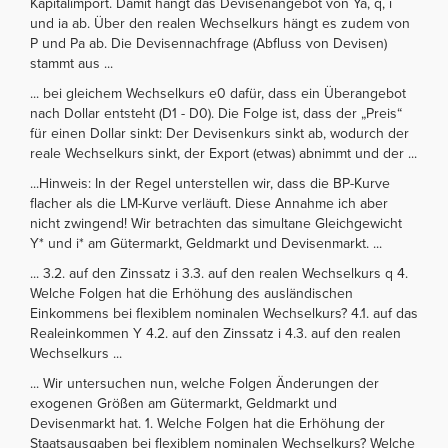
Kapitalimport. Damit hängt das Devisenangebot von Ya, q, i
und ia ab. Über den realen Wechselkurs hängt es zudem von
P und Pa ab. Die Devisennachfrage (Abfluss von Devisen)
stammt aus ...
... bei gleichem Wechselkurs e0 dafür, dass ein Überangebot
nach Dollar entsteht (D1 - D0). Die Folge ist, dass der „Preis“
für einen Dollar sinkt: Der Devisenkurs sinkt ab, wodurch der
reale Wechselkurs sinkt, der Export (etwas) abnimmt und der ...
...Hinweis: In der Regel unterstellen wir, dass die BP-Kurve
flacher als die LM-Kurve verläuft. Diese Annahme ich aber
nicht zwingend! Wir betrachten das simultane Gleichgewicht
Y* und i* am Gütermarkt, Geldmarkt und Devisenmarkt. ...
... 3.2. auf den Zinssatz i 3.3. auf den realen Wechselkurs q 4.
Welche Folgen hat die Erhöhung des ausländischen
Einkommens bei flexiblem nominalen Wechselkurs? 4.1. auf das
Realeinkommen Y 4.2. auf den Zinssatz i 4.3. auf den realen
Wechselkurs ...
... Wir untersuchen nun, welche Folgen Änderungen der
exogenen Größen am Gütermarkt, Geldmarkt und
Devisenmarkt hat. 1. Welche Folgen hat die Erhöhung der
Staatsausgaben bei flexiblem nominalen Wechselkurs? Welche