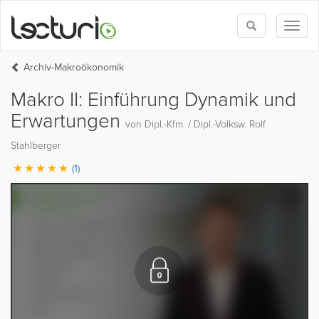
Toggle
Toggl
search
naviga
Archiv-Makroökonomik
Makro II: Einführung Dynamik und
Erwartungen
von Dipl.-Kfm. / Dipl.-Volksw. Rolf
Stahlberger
(1)