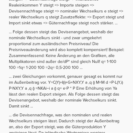
Realeinkommen Y steigt => Importe steigen =>
Devisennachfrage steigt => nominaler Wechselkurs e steigt =>
realer Wechselkurs q steigt Zusatzeffekte: => Export steigt und
Import sinkt etwas => Güternachfrage steigt noch stärker. ...
... Folge dessen steigt das Devisenangebot, weshalb der
nominale Wechselkurs sinkt - und zwar umgekehrt
proportional zum ausländischen Preisniveau! Die
Preisniveauänderung wird also komplett kompensiert! Beispiel:
Zusammenfassend: Keine Änderung an den Grafiken, alle
Multiplikatoren sind außer de/dP* sind gleich Null! q= 1⋅100
100 =1q= 1⋅200 100 =2q= 0,5⋅200 100 ...
... zwei Gleichungen vorkommt, genauer gesagt es kommt nur
im Außenbeitrag vor. Y=C(Y)+I(i)+G+NXY,Y a ,q () M=M d =P⋅L(Y,i)
P⋅NXY,Y a ,q () =NKAi−i a () q= e⋅P * P Eine Erhöhung von Ya
lässt den realen Export steigen. Als Folge dessen steigt das
Devisenangebot, weshalb der nominale Wechselkurs sinkt.
Damit sinkt ...
... die Devisennachfrage, was den nominalen und realen
Wechselkurs steigen lässt. Dadurch steigt der Außenbeitrag
an, also der Export steigt, was die Güterproduktion Y
ansteigen lässt. Da inländische Wertpapiere weniger