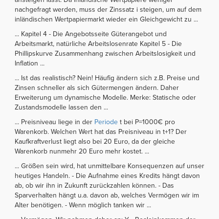
nachgefragt werden, muss der Zinssatz i steigen, um auf dem
inländischen Wertpapiermarkt wieder ein Gleichgewicht zu ...
... Kapitel 4 - Die Angebotsseite Güterangebot und
Arbeitsmarkt, natürliche Arbeitslosenrate Kapitel 5 - Die
Phillipskurve Zusammenhang zwischen Arbeitslosigkeit und
Inflation ...
... Ist das realistisch? Nein! Häufig ändern sich z.B. Preise und
Zinsen schneller als sich Gütermengen ändern. Daher
Erweiterung um dynamische Modelle. Merke: Statische oder
Zustandsmodelle lassen den ...
... Preisniveau liege in der
Periode
t bei P=1000€ pro
Warenkorb. Welchen Wert hat das Preisniveau in t+1? Der
Kaufkraftverlust liegt also bei 20 Euro, da der gleiche
Warenkorb nunmehr 20 Euro mehr kostet. ...
... Größen sein wird, hat unmittelbare Konsequenzen auf unser
heutiges Handeln. - Die Aufnahme eines Kredits hängt davon
ab, ob wir ihn in Zukunft zurückzahlen können. - Das
Sparverhalten hängt u.a. davon ab, welches Vermögen wir im
Alter benötigen. - Wenn möglich tanken wir ...