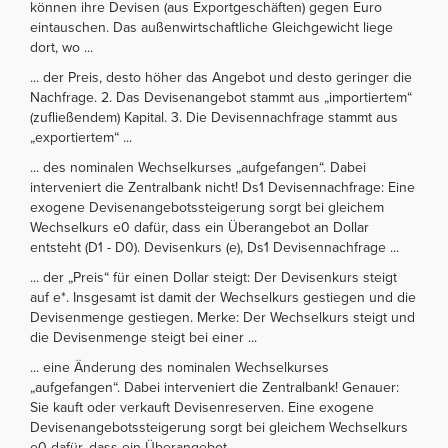
können ihre Devisen (aus Exportgeschäften) gegen Euro
eintauschen. Das außenwirtschaftliche Gleichgewicht liege
dort, wo ...
... der Preis, desto höher das Angebot und desto geringer die
Nachfrage. 2. Das Devisenangebot stammt aus „importiertem“
(zufließendem) Kapital. 3. Die Devisennachfrage stammt aus
„exportiertem“ ...
... des nominalen Wechselkurses „aufgefangen“. Dabei
interveniert die Zentralbank nicht! Ds1 Devisennachfrage: Eine
exogene Devisenangebotssteigerung sorgt bei gleichem
Wechselkurs e0 dafür, dass ein Überangebot an Dollar
entsteht (D1 - D0). Devisenkurs (e), Ds1 Devisennachfrage ...
... der „Preis“ für einen Dollar steigt: Der Devisenkurs steigt
auf e*. Insgesamt ist damit der Wechselkurs gestiegen und die
Devisenmenge gestiegen. Merke: Der Wechselkurs steigt und
die Devisenmenge steigt bei einer ...
... eine Änderung des nominalen Wechselkurses
„aufgefangen“. Dabei interveniert die Zentralbank! Genauer:
Sie kauft oder verkauft Devisenreserven. Eine exogene
Devisenangebotssteigerung sorgt bei gleichem Wechselkurs
e0 dafür, dass ein Überangebot ...