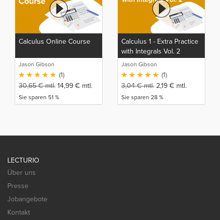
Calculus Online Course
Calculus 1 - Extra Practice
with Integrals Vol. 2
Jason Gibson
Jason Gibson
(1)
(1)
30,65
€
mtl.
14,99
€
mtl.
3,04
€
mtl.
2,19
€
mtl.
Sie sparen 51 %
Sie sparen 28 %
LECTURIO
Über uns
Presse
Jobangebote
Kontakt