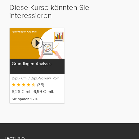
Diese Kurse könnten Sie
interessieren
Grundlagen Analysis
Dipl.-Kfm. / Dipl.-Volksw. Rolf
Stahlberger
(38)
8,26
€
mtl.
6,99
€
mtl.
Sie sparen 15 %
LECTURIO