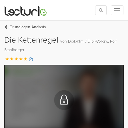
Toggle
Toggl
search
naviga
Grundlagen Analysis
Die Kettenregel
von Dipl.-Kfm. / Dipl.-Volksw. Rolf
Stahlberger
(2)