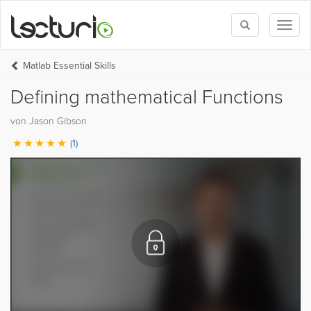
Toggle
Toggl
search
naviga
Matlab Essential Skills
Defining mathematical Functions
von Jason Gibson
(1)