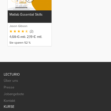
Matlab Essential Skills
Jason Gibson
(2)
4,59
€
mtl.
2,19
€
mtl.
Sie sparen 52 %
LECTURIO
Über uns
Presse
Jobangebote
Kontakt
KURSE