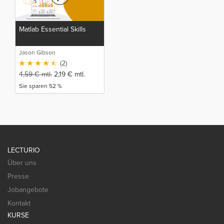
Matlab Essential Skills
Jason Gibson
(2)
4,59
€
mtl.
2,19
€
mtl.
Sie sparen 52 %
LECTURIO
Über uns
Presse
Jobangebote
Kontakt
KURSE