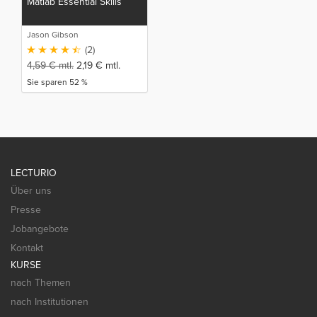
Matlab Essential Skills
Jason Gibson
(2)
4,59
€
mtl.
2,19
€
mtl.
Sie sparen 52 %
LECTURIO
Über uns
Presse
Jobangebote
Kontakt
KURSE
nach Themen
nach Institutionen