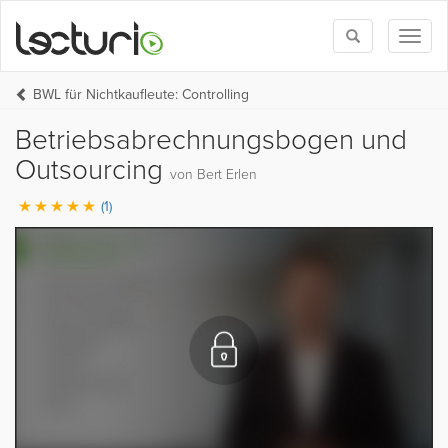
Toggle
Toggl
search
naviga
BWL für Nichtkaufleute: Controlling
Betriebsabrechnungsbogen und
Outsourcing
von Bert Erlen
(1)