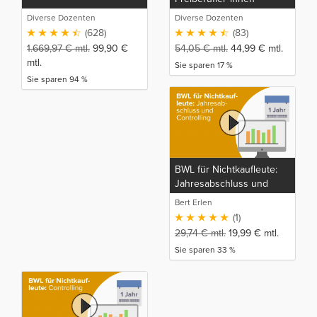
Diverse Dozenten
Diverse Dozenten
(628)
(83)
1.669,97
€
mtl.
99,90
€
54,05
€
mtl.
44,99
€
mtl.
mtl.
Sie sparen 17 %
Sie sparen 94 %
BWL für Nichtkaufleute:
Jahresabschluss und
Controlling
Bert Erlen
(1)
29,74
€
mtl.
19,99
€
mtl.
Sie sparen 33 %