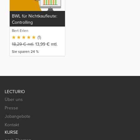
BWL für Nichtkaufleute:
Controlling
Bert Erlen
(1)
18,29
€
mtl.
13,99
€
mtl.
Sie sparen 24 %
LECTURIO
Über uns
Presse
Jobangebote
Kontakt
KURSE