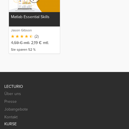
Matlab Essential Skills
Jason Gibson
(2)
4,59
€
mtl.
2,19
€
mtl.
Sie sparen 52 %
LECTURIO
Über uns
Presse
Jobangebote
Kontakt
KURSE