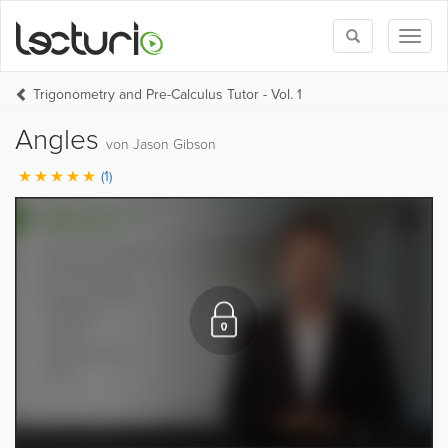
Toggle
Toggl
search
naviga
Trigonometry and Pre-Calculus Tutor - Vol. 1
Angles
von Jason Gibson
(1)