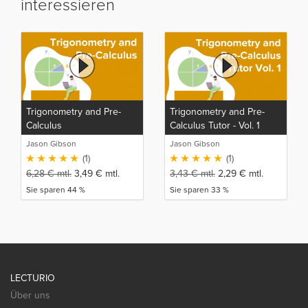
interessieren
Trigonometry and Pre-
Trigonometry and Pre-
Calculus
Calculus Tutor - Vol. 1
Jason Gibson
Jason Gibson
(1)
(1)
6,28
€
mtl.
3,49
€
mtl.
3,43
€
mtl.
2,29
€
mtl.
Sie sparen 44 %
Sie sparen 33 %
LECTURIO
Über uns