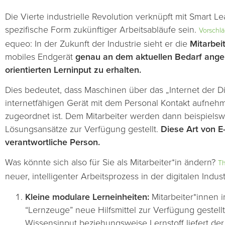
Die Vierte industrielle Revolution verknüpft mit Smart L
spezifische Form zukünftiger Arbeitsabläufe sein.
Vorschlä
equeo: In der Zukunft der Industrie sieht er die
Mitarbei
mobiles Endgerät
genau an dem aktuellen Bedarf angep
orientierten Lerninput zu erhalten.
Dies bedeutet, dass Maschinen über das „Internet der 
internetfähigen Gerät mit dem Personal Kontakt aufneh
zugeordnet ist. Dem Mitarbeiter werden dann beispielsw
Lösungsansätze zur Verfügung gestellt.
Diese Art von E-
verantwortliche Person.
Was könnte sich also für Sie als Mitarbeiter*in ändern?
Th
neuer, intelligenter Arbeitsprozess in der digitalen Indu
Kleine modulare Lerneinheiten:
Mitarbeiter*innen 
“Lernzeuge” neue Hilfsmittel zur Verfügung geste
Wissensinput beziehungsweise Lernstoff liefert der 