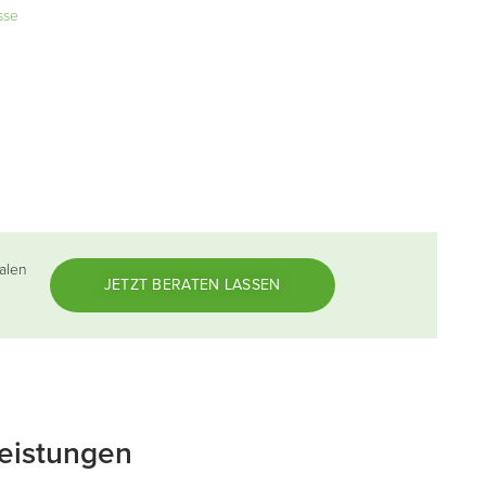
sse
alen
JETZT BERATEN LASSEN
leistungen