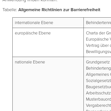
Tabelle:
Allgemeine Richtlinien zur Barrierefreiheit
internationale Ebene
Behindertenr
europäische Ebene
Charta der G
Europäische 
Vertrag über 
Bewilligungs
nationale Ebene
Grundgesetz
Behinderteng
Allgemeines 
Sozialgesetz
Baugesetzbu
Arbeitsschut
Musterbauor
Vergaberecht