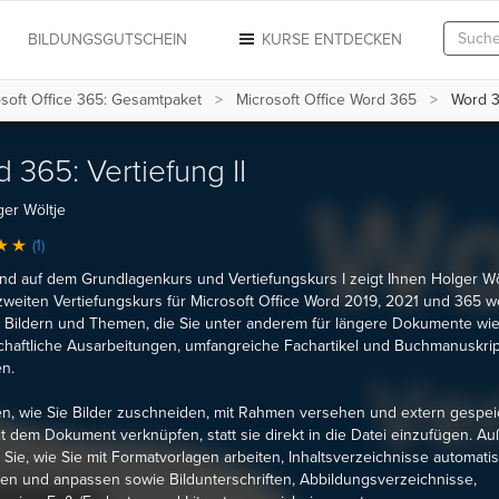
N
BILDUNGSGUTSCHEIN
KURSE ENTDECKEN
soft Office 365: Gesamtpaket
Microsoft Office Word 365
Word 36
 365: Vertiefung II
er Wöltje
(1)
d auf dem Grundlagenkurs und Vertiefungskurs I zeigt Ihnen Holger Wöl
weiten Vertiefungskurs für Microsoft Office Word 2019, 2021 und 365 w
 Bildern und Themen, die Sie unter anderem für längere Dokumente wie 
haftliche Ausarbeitungen, umfangreiche Fachartikel und Buchmanuskri
n.
en, wie Sie Bilder zuschneiden, mit Rahmen versehen und extern gespei
it dem Dokument verknüpfen, statt sie direkt in die Datei einzufügen. 
 Sie, wie Sie mit Formatvorlagen arbeiten, Inhaltsverzeichnisse automati
en und anpassen sowie Bildunterschriften, Abbildungsverzeichnisse,