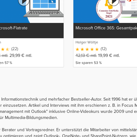
crosoft-Flatrate
Microsoft Office 365: Gesamtpa
n
Holger Wöltje
(22)
(12)
€
mtl.
29,99
€
mtl.
42,13
€
mtl.
19,99
€
mtl.
en 57 %
Sie sparen 53 %
I
für Informationstechnik und mehrfacher Bestseller-Autor. Seit 1996 hat 
 einzusetzen. Artikel und Interviews mit ihm erschienen z. B. in Focus 
management mit Outlook" inklusive Online-Videokurs wurde 2009 und e
ür Multimedia-Bildungsmedien.
er Berater und Vortragsredner. Er unterstützt die Mitarbeiter von mittel
u optimieren und zeigt Outlook-, OneNote- und SharePoint-Nutzern, wie s