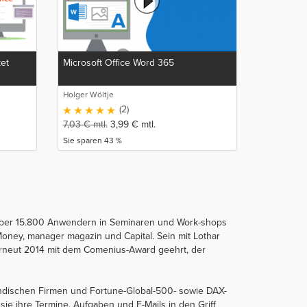
ket
Microsoft Office Word 365
Holger Wöltje
(2)
7,03
€
mtl.
3,99
€
mtl.
Sie sparen 43 %
er über 15.800 Anwendern in Seminaren und Work-shops
Money, manager magazin und Capital. Sein mit Lothar
rneut 2014 mit dem Comenius-Award geehrt, der
ständischen Firmen und Fortune-Global-500- sowie DAX-
ie ihre Termine, Aufgaben und E-Mails in den Griff