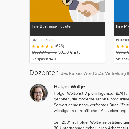
Ihre Business-Flatrate
Ihre Mi
Diverse Dozenten
Experte
(628)
1.669,97
€
mtl.
99,90
€
mtl.
69,72
Sie sparen 94 %
Sie spar
Dozenten
des Kurses Word 365: Vertiefung I
Holger Wöltje
Holger Wöltje ist Diplom-Ingenieur (BA) 
geholfen, die moderne Technik produktiver
Seiwert gemeinsam verfasstes Buch "Zeit
wichtigsten europäischen Auszeichnung f
Seit 2001 ist Holger Wöltje selbstständig
30-Unternehmen dabei, ihren Arbeitsstil z