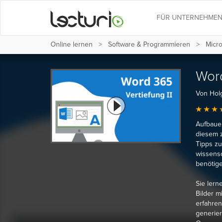
FÜR UNTERNEHME
Online lernen
Software & Programmieren
Micro
Word
Von Holg
Aufbauen
diesem z
Tipps zu
wissensc
benötige
Sie lern
Bilder m
erfahren
generier