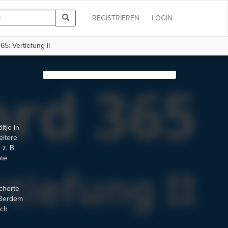
REGISTRIEREN
LOGIN
5: Vertiefung II
tje in
eitere
z. B.
pte
cherte
Außerdem
sch