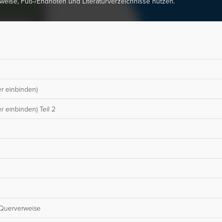
eise, Fuß-/Endnoten und Literaturverzeichnisse nutzen.
r einbinden)
 einbinden) Teil 2
 Querverweise