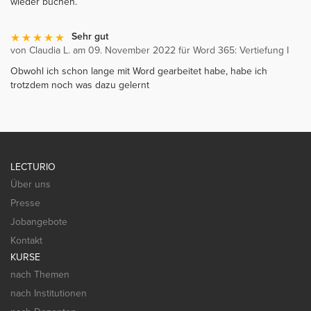
wieder buchen.
Sehr gut
von Claudia L. am 09. November 2022 für Word 365: Vertiefung I
Obwohl ich schon lange mit Word gearbeitet habe, habe ich
trotzdem noch was dazu gelernt
LECTURIO
Über uns
Presse
Jobangebote
Kontakt
KURSE
nach Themen
nach Institutionen