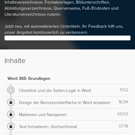
Inhaltsverzeichnisse, Formatvorlagen, Bildunterschriften,
Abbildungsverzeichnisse, Querverweise, Fuß-/Endnoten und
Literaturverzeichnisse nutzen.
Jetzt neu, mit automatisierten Untertiteln. Ihr Feedback hilft uns,
unser Angebot kontinuierlich zu verbessern.
Inhalte
Word 365: Grundlagen
11:52
Überblick und die Seiten-Logik in Word
16:34
Design der Benutzeroberfläche in Word anpassen
09:53
Markieren und Navigieren
07:18
Text formatieren: Zeichenformat