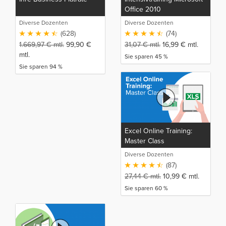
Office 2010
Diverse Dozenten
Diverse Dozenten
(628)
(74)
1.669,97
€
mtl.
99,90
€
31,07
€
mtl.
16,99
€
mtl.
mtl.
Sie sparen 45 %
Sie sparen 94 %
Excel Online Training:
Master Class
Diverse Dozenten
(87)
27,44
€
mtl.
10,99
€
mtl.
Sie sparen 60 %