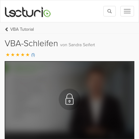
Toggle
Toggl
search
naviga
VBA Tutorial
VBA-Schleifen
von Sandra Seifert
(1)