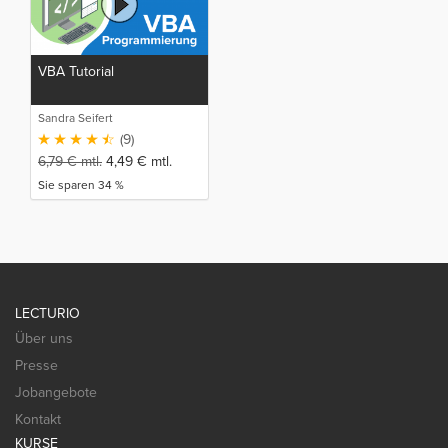
VBA Tutorial
Sandra Seifert
(9)
6,79
€
mtl.
4,49
€
mtl.
Sie sparen 34 %
LECTURIO
Über uns
Presse
Jobangebote
Kontakt
KURSE