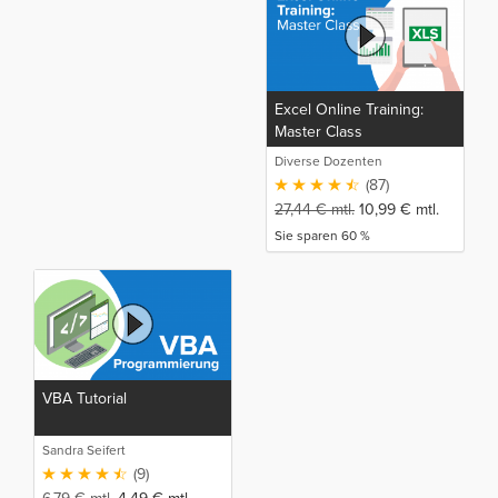
Excel Online Training:
Master Class
Diverse Dozenten
(87)
27,44
€
mtl.
10,99
€
mtl.
Sie sparen 60 %
VBA Tutorial
Sandra Seifert
(9)