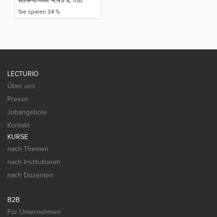
6,79
€
mtl.
4,49
€
mtl.
Sie sparen 34 %
LECTURIO
Über uns
Presse
Jobangebote
Kontakt
KURSE
nach Themen
nach Institutionen
nach Dozenten
B2B
Für Unternehmen