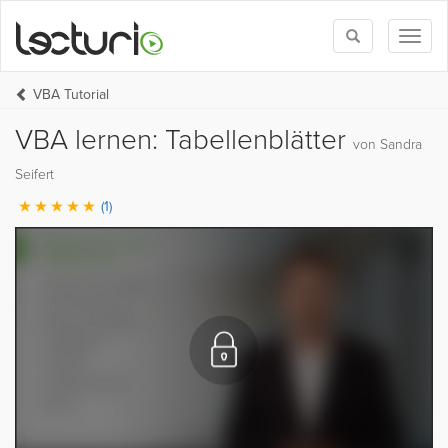
Toggle
Toggl
search
naviga
VBA Tutorial
VBA lernen: Tabellenblätter
von Sandra
Seifert
(1)