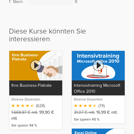
1 Stern
0
Diese Kurse könnten Sie
interessieren
Ihre Business-Flatrate
Intensivtraining Microsoft
Office 2010
Diverse Dozenten
Diverse Dozenten
(628)
(74)
1.669,97
€
mtl.
99,90
€
31,07
€
mtl.
16,99
€
mtl.
mtl.
Sie sparen 45 %
Sie sparen 94 %